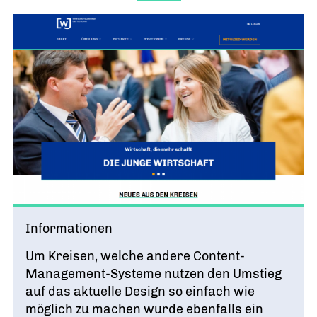
Das Team
HTML Design
FÜR WEBDESIGNER
Taskforce
Newsletter Design
FÜR CLEVERREACH
Mitmachen
Informationen
Um Kreisen, welche andere Content-
Management-Systeme nutzen den Umstieg
auf das aktuelle Design so einfach wie
möglich zu machen wurde ebenfalls ein