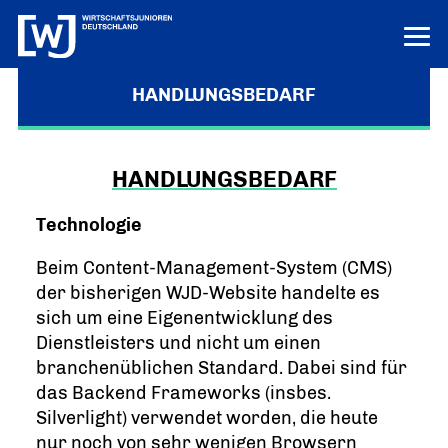
HANDLUNGSBEDARF
DAS PROJEKT
Ziele
FÜR KREISE
DAS ZIEL IM FOKUS BEHALTEN
HANDLUNGSBEDARF
Best Practices
FÜR DEN VERBAND
Handlungsbedarf
HIER GEHT ES LOS
Technologie
NOTWENDIGKEIT DES PROJEKTES
AKTUELLES
Corporate Design
Vision
Beim Content-Management-System (CMS)
DER WIRTSCHAFTSJUNIOREN
WAS WIR ERREICHEN WOLLEN
der bisherigen WJD-Website handelte es
Logo-Creator
sich um eine Eigenentwicklung des
Vorgehen
GANZ EINFACH ZUM LOGO!
DIE METHODIK
Dienstleisters und nicht um einen
VereinOnline Design
branchenüblichen Standard. Dabei sind für
Rahmenbedingungen
LAYOUT UND DOKUMENTATION
das Backend Frameworks (insbes.
WORAUF WIR ACHTEN
WordPress Design
Silverlight) verwendet worden, die heute
Das Team
THEME UND DOKUMENTATION
nur noch von sehr wenigen Browsern