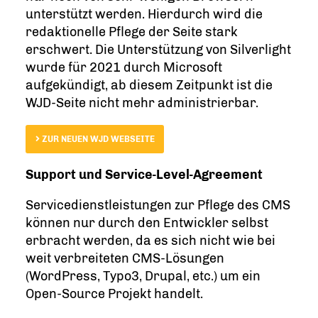
unterstützt werden. Hierdurch wird die
Das Team
HTML Design
FÜR WEBDESIGNER
redaktionelle Pflege der Seite stark
Taskforce
erschwert. Die Unterstützung von Silverlight
Newsletter Design
wurde für 2021 durch Microsoft
FÜR CLEVERREACH
Mitmachen
aufgekündigt, ab diesem Zeitpunkt ist die
WJD-Seite nicht mehr administrierbar.
ZUR NEUEN WJD WEBSEITE
Support und Service-Level-Agreement
Servicedienstleistungen zur Pflege des CMS
können nur durch den Entwickler selbst
erbracht werden, da es sich nicht wie bei
weit verbreiteten CMS-Lösungen
(WordPress, Typo3, Drupal, etc.) um ein
Open-Source Projekt handelt.