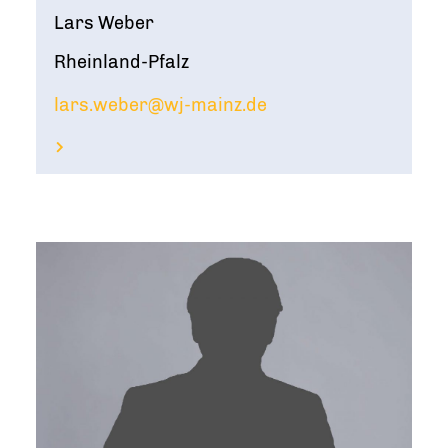
Lars Weber
Rheinland-Pfalz
lars.weber@wj-mainz.de