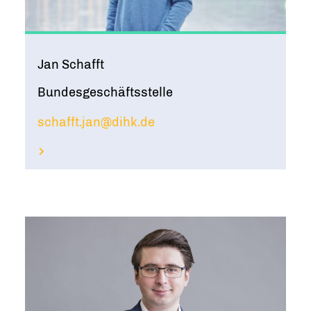
Das Team
HTML Design
FÜR WEBDESIGNER
Taskforce
Newsletter Design
Jan Schafft
FÜR CLEVERREACH
Mitmachen
Bundesgeschäftsstelle
schafft.jan@dihk.de